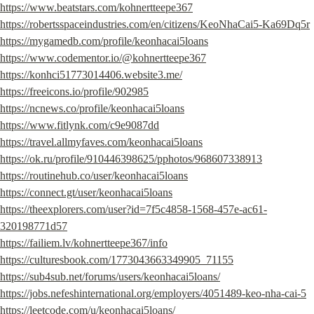
https://www.beatstars.com/kohnertteepe367
https://robertsspaceindustries.com/en/citizens/KeoNhaCai5-Ka69Dq5r
https://mygamedb.com/profile/keonhacai5loans
https://www.codementor.io/@kohnertteepe367
https://konhci51773014406.website3.me/
https://freeicons.io/profile/902985
https://ncnews.co/profile/keonhacai5loans
https://www.fitlynk.com/c9e9087dd
https://travel.allmyfaves.com/keonhacai5loans
https://ok.ru/profile/910446398625/pphotos/968607338913
https://routinehub.co/user/keonhacai5loans
https://connect.gt/user/keonhacai5loans
https://theexplorers.com/user?id=7f5c4858-1568-457e-ac61-
320198771d57
https://failiem.lv/kohnertteepe367/info
https://culturesbook.com/1773043663349905_71155
https://sub4sub.net/forums/users/keonhacai5loans/
https://jobs.nefeshinternational.org/employers/4051489-keo-nha-cai-5
https://leetcode.com/u/keonhacai5loans/