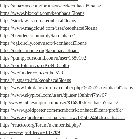
https://amaz0ns.com/forums/users/keonhacai5loans/
https://www.blockdit.com/keonhacai5loans
https://stocktwits.com/keonhacai5loans
https://www.magcloud.com/user/keonhacai5loans
https://blender.community/keo_nha67/
https://egl.circlly.com/users/keonhacai5loans
https://code.antopie.org/keonhacai5loans
https://pumpyoursound.com/u/user/1589192
https://portfolium.com/KoNhCi585
https://wefunder.com/konhci528
https://justpaste.it/u/keonhacai5loans
https://www.iniuria.us/forum/member.php?660652-keonhacai5loans
https://www.skypixel.com/users/djiuser-i3nhkvj7hw67
http://www.biblesupport.com/user/816890-keonhacai5loans/
https://www.goldposter.com/members/keonhacai5loans/profile/
https://www.goodreads.com/user/show/199422466-k-o-nh-c-i-5
https://reactos.org/forum/memberlist.php?
mode=viewprofile&u=187709