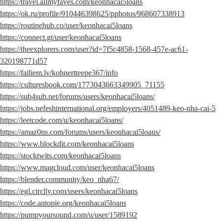
https://travel.allmyfaves.com/keonhacai5loans
https://ok.ru/profile/910446398625/pphotos/968607338913
https://routinehub.co/user/keonhacai5loans
https://connect.gt/user/keonhacai5loans
https://theexplorers.com/user?id=7f5c4858-1568-457e-ac61-
320198771d57
https://failiem.lv/kohnertteepe367/info
https://culturesbook.com/1773043663349905_71155
https://sub4sub.net/forums/users/keonhacai5loans/
https://jobs.nefeshinternational.org/employers/4051489-keo-nha-cai-5
https://leetcode.com/u/keonhacai5loans/
https://amaz0ns.com/forums/users/keonhacai5loans/
https://www.blockdit.com/keonhacai5loans
https://stocktwits.com/keonhacai5loans
https://www.magcloud.com/user/keonhacai5loans
https://blender.community/keo_nha67/
https://egl.circlly.com/users/keonhacai5loans
https://code.antopie.org/keonhacai5loans
https://pumpyoursound.com/u/user/1589192