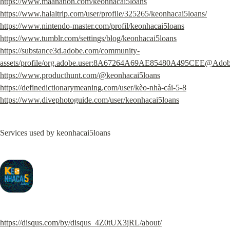
https://www.maanation.com/keonhacai5loans
https://www.halaltrip.com/user/profile/325265/keonhacai5loans/
https://www.nintendo-master.com/profil/keonhacai5loans
https://www.tumblr.com/settings/blog/keonhacai5loans
https://substance3d.adobe.com/community-
assets/profile/org.adobe.user:8A67264A69AE85480A495CEE@Ado
https://www.producthunt.com/@keonhacai5loans
https://definedictionarymeaning.com/user/kèo-nhà-cái-5-8
https://www.divephotoguide.com/user/keonhacai5loans
Services used by keonhacai5loans
https://disqus.com/by/disqus_4Z0tUX3jRL/about/