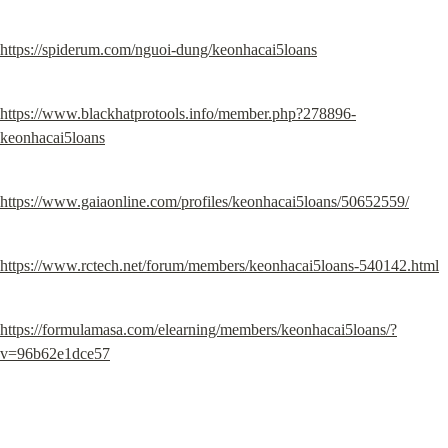
https://spiderum.com/nguoi-dung/keonhacai5loans
https://www.blackhatprotools.info/member.php?278896-
keonhacai5loans
https://www.gaiaonline.com/profiles/keonhacai5loans/50652559/
https://www.rctech.net/forum/members/keonhacai5loans-540142.html
https://formulamasa.com/elearning/members/keonhacai5loans/?
v=96b62e1dce57